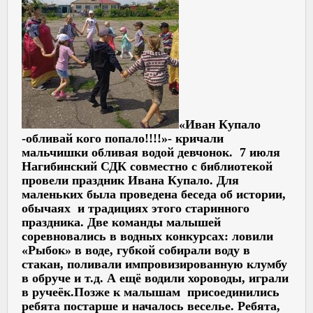
«Иван Купало
-обливай кого попало!!!!»- кричали
мальчишки обливая водой девчонок. 7 июля
Нагибинский СДК совместно с библиотекой
провели праздник Ивана Купало. Для
маленьких была проведена беседа об истории,
обычаях и традициях этого старинного
праздника. Две команды малышей
соревновались в водных конкурсах: ловили
«Рыбок» в воде, губкой собирали воду в
стакан, поливали импровизированную клумбу
в обруче и т.д. А ещё водили хороводы, играли
в ручеёк.Позже к малышам присоединились
ребята постарше и началось веселье. Ребята,