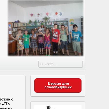
Версия для
слабовидящих
естно с
я «По
бятами