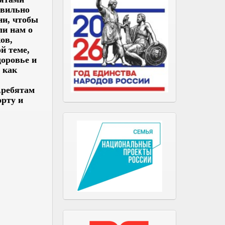
авильно
ни, чтобы
ли нам о
ов,
й теме,
доровье и
 как
,ребятам
рту и