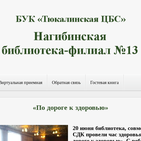
Виртуальная приемная
Обратная связь
Гостевая книга
«По дороге к здоровью»
20 июня библ
иотека, совм
СДК провели час здоровь
дороге к здоровью». С ре