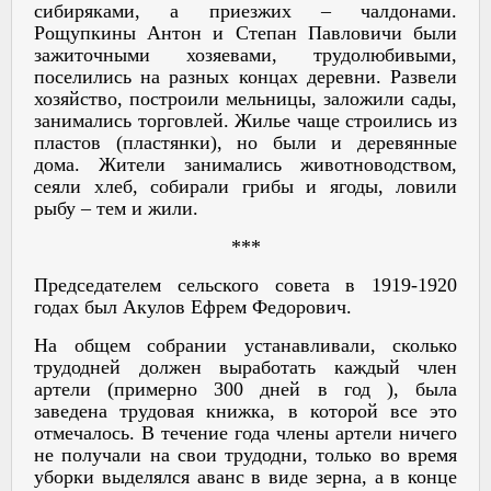
сибиряками, а приезжих – чалдонами.
Рощупкины Антон и Степан Павловичи были
зажиточными хозяевами, трудолюбивыми,
поселились на разных концах деревни. Развели
хозяйство, построили мельницы, заложили сады,
занимались торговлей. Жилье чаще строились из
пластов (пластянки), но были и деревянные
дома. Жители занимались животноводством,
сеяли хлеб, собирали грибы и ягоды, ловили
рыбу – тем и жили.
***
Председателем сельского совета в 1919-1920
годах был Акулов Ефрем Федорович.
На общем собрании устанавливали, сколько
трудодней должен выработать каждый член
артели (примерно 300 дней в год ), была
заведена трудовая книжка, в которой все это
отмечалось. В течение года члены артели ничего
не получали на свои трудодни, только во время
уборки выделялся аванс в виде зерна, а в конце