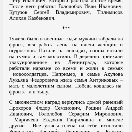
Петр Иванович, который работал долгое время.
После него работал Гололобов Иван Иванович,
Кутузов Сергей Владимирович, Тилимисов
Алихан Казбекович.
***
Тяжело было в военные годы: мужчин забрали на
фронт, вся работа легла на плечи женщин и
подростков. Пахали на лошадях, снопы возили
на гумно и там молотили. В деревню приехали
эвакуированные из Ленинграда, которые
работали наравне со всеми и жили в семьях
новосолдатцев. Например, в семье Акулова
Лукьяна Федоровича жила семья Хитриковых –
мать с малолетним сыном. Победа ковалась на
фронте и в тылу.
С множеством наград вернулись домой раненый
Прохоров Федор Семенович, Рощин Андрей
Иванович, Гололобов Серафим Миронович,
Маргачева Евдокия Гавриловна и многие
другие. Все ужасы плена на себе испытали
Рощупкин Василий Денисович и Куркин