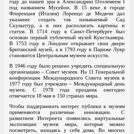
году до нашей эры в Александрии Птолемеем I
под названием Мусейон. В 15 веке в городе
Флоренция (Италия) Лоренцо де Медичи дал
указание создать так называемый Сад
Скульптур, а в них располагать картины и
статуи. В 1714 году в Санкт-Петербурге был
основан первый публичный музей Кунсткамера.
В 1753 году в Лондоне открывает свои двери
Британский музей, а в 1793 году в Париже Лувр
становится Центральным музеем искусств.
В 1946 году было решено учредить специальную
организацию – Совет музеев. На 11 Генеральной
конференции Международного Совета музеев в
1977 году был учрежден – Международный день
музеев. С 1978 года праздник ежегодно
отмечается 18 мая в 150 странах мира.
Чтобы поддерживать интерес публики к музеям
применяются различные инновации. С
развитием Интернета появились виртуальные
экспозиции музеев мира, которые можно
посмотреть, находясь у себя дома. Во многих