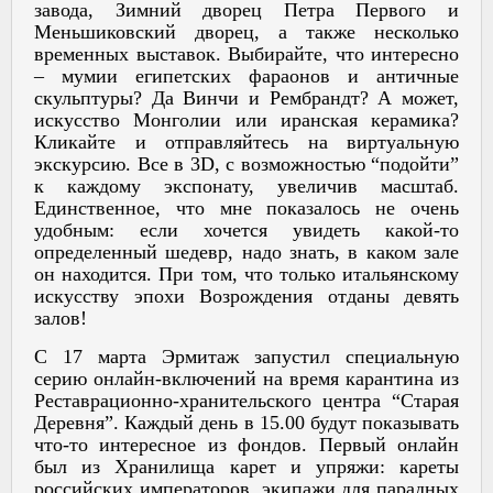
завода, Зимний дворец Петра Первого и
Меньшиковский дворец, а также несколько
временных выставок. Выбирайте, что интересно
– мумии египетских фараонов и античные
скульптуры? Да Винчи и Рембрандт? А может,
искусство Монголии или иранская керамика?
Кликайте и отправляйтесь на виртуальную
экскурсию. Все в 3D, с возможностью “подойти”
к каждому экспонату, увеличив масштаб.
Единственное, что мне показалось не очень
удобным: если хочется увидеть какой-то
определенный шедевр, надо знать, в каком зале
он находится. При том, что только итальянскому
искусству эпохи Возрождения отданы девять
залов!
С 17 марта Эрмитаж запустил специальную
серию онлайн-включений на время карантина из
Реставрационно-хранительского центра “Старая
Деревня”. Каждый день в 15.00 будут показывать
что-то интересное из фондов. Первый онлайн
был из Хранилища карет и упряжи: кареты
российских императоров, экипажи для парадных